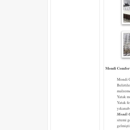
Mondi Comfort 
Mondi Co
Belirti
malzeme 
Yatak m
Yatak fe
yıkanab
Mondi C
sitemi g
gelmiştir