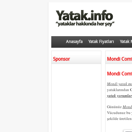
Anasayfa
Yatak Fiyatları
Yatak 
Sponsor
Mondi Comfo
Mondi Comfo
Mondi yatak mo
C
yataklarından
yatak yorumlar
Gününüz
Mondi
Vücudunuz bu ya
şekilde üretile