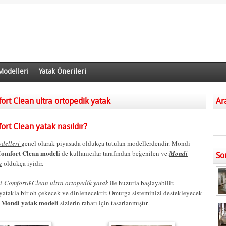
Modelleri
Yatak Önerileri
rt Clean ultra ortopedik yatak
Ar
rt Clean yatak nasıldır?
delleri
genel olarak piyasada oldukça tutulan modellerdendir. Mondi
omfort Clean modeli
de kullanıcılar tarafından beğenilen ve
Mondi
So
ı
oldukça iyidir.
 Comfort&Clean ultra ortopedik yatak
ile huzurla başlayabilir.
takla bir oh çekecek ve dinlenecektir. Omurga sisteminizi destekleyecek
Mondi yatak modeli
n
sizlerin rahatı için tasarlanmıştır.