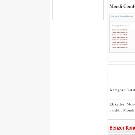
Mondi Comfor
Kategori
:
Yatak
Etiketler
:
Mon
nasıldır
,
Mondi 
Benzer Kon