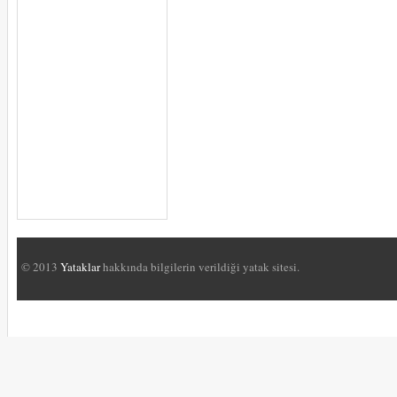
© 2013
Yataklar
hakkında bilgilerin verildiği yatak sitesi.