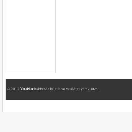
© 2013
Yataklar
hakkında bilgilerin verildiği yatak sitesi.