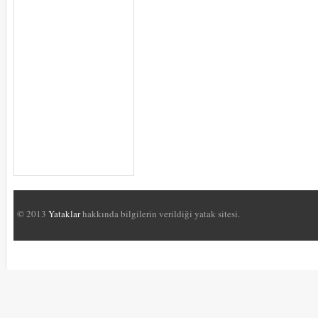
© 2013
Yataklar
hakkında bilgilerin verildiği yatak sitesi.