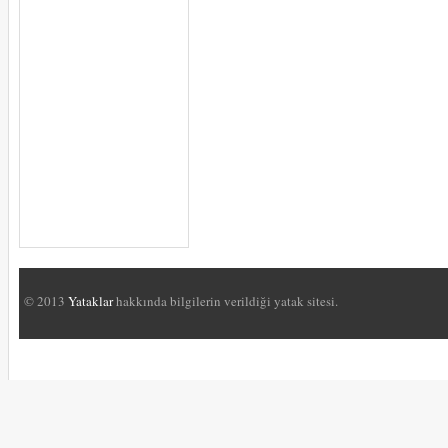
© 2013
Yataklar
hakkında bilgilerin verildiği yatak sitesi.